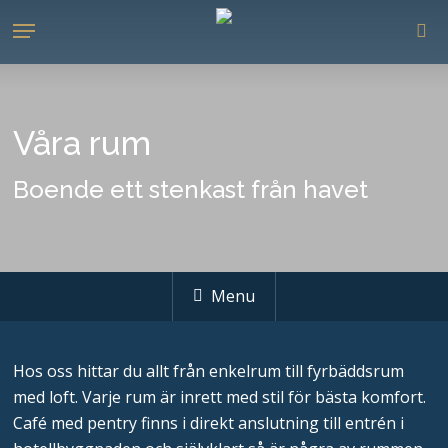
Skip
Menu
to
se
main
content
Våra rum
Boende ett stenkast från havet
Menu
Hos oss hittar du allt från enkelrum till fyrbäddsrum
med loft. Varje rum är inrett med stil för bästa komfort.
Café med pentry finns i direkt anslutning till entrén i