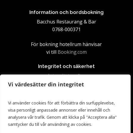
Information och bordsbokning
Bacchus Restaurang & Bar
0768-000371
För bokning hotellrum hänvisar
vi till
Booking.com
Integritet och säkerhet
Integritetspolicy
Vi värdesätter din integritet
Vi använder cookies för att förbättra din surfupplevelse,
hotell@havsporten.se
visa personligt anpassade annonser eller innehåll och
analysera vår trafik. Genom att klicka på "Acceptera alla"
Havsporten Karlholm Strand AB
samtycker du till vår användning av cookies.
Orgnr: 559437-7623