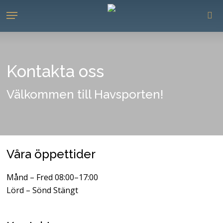
Skip
Menu
to
se
main
content
Kontakta oss
Välkommen till Havsporten!
Våra öppettider
Månd – Fred 08:00–17:00
Lörd – Sönd Stängt