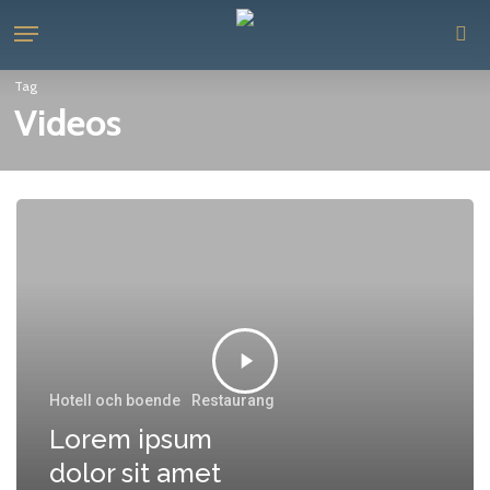
Skip
Menu
to
se
main
Tag
content
Videos
Hotell och boende
Restaurang
Lorem ipsum
dolor sit amet